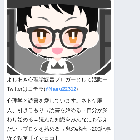
よしあき心理学読書ブロガーとして活動中
Twitterはコチラ(
@
haru22312
)
心理学と読書を愛しています。ネトゲ廃
人、引きこもり→読書を始める→自分が変
わり始める→読んだ知識をみんなにも伝え
たい→ブログを始める→鬼の継続→200記事
近く執筆【イマココ】