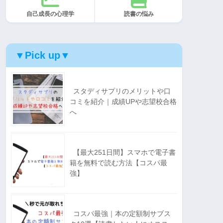
自己成長の心理学
読書の悩み
▼Pick up▼
スタディサプリのメリットや口
コミを紹介｜成績UPや志望校合格
へ
【最大251日間】スマホで電子書
籍を無料で読む方法【コスパ最
強】
コスパ最強｜本の定額制サブス