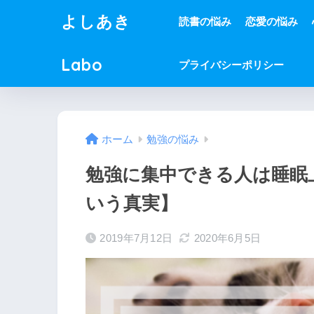
よしあき
読書の悩み
恋愛の悩み
Labo
プライバシーポリシー
ホーム
勉強の悩み
勉強に集中できる人は睡眠
いう真実】
2019年7月12日
2020年6月5日