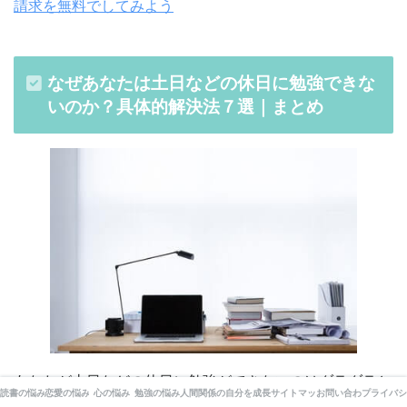
請求を無料でしてみよう
なぜあなたは土日などの休日に勉強できな
いのか？具体的解決法７選｜まとめ
あなたが土日などの休日に勉強ができないのはダラダラと
読書の悩み
恋愛の悩み
心の悩み
勉強の悩み
人間関係の悩み
自分を成長させる心理学
サイトマップ
お問い合わせ
プライバシ