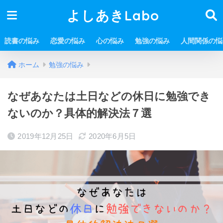
よしあきLabo
読書の悩み
恋愛の悩み
心の悩み
勉強の悩み
人間関係の悩
ホーム
勉強の悩み
なぜあなたは土日などの休日に勉強でき
ないのか？具体的解決法７選
2019年12月25日
2020年6月5日