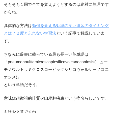
そもそも１回で全てを覚えようとするのは絶対に無理です
からね。
具体的な方法は
勉強を覚える効率の良い復習のタイミング
とは？２度と忘れない学習法
という記事で解説していま
す。
ちなみに辞書に載っている最も長ーい英単語は
「pneumonoulttamicroscopicsilicovolcanoconiosis(ニュー
モノウルトラミクロスコーピックシリコヴォルケーノコニ
オシス)」
という単語だそう。
意味は超微視的珪質火山塵肺疾患という病名らしいです。
もはや文章ですね。