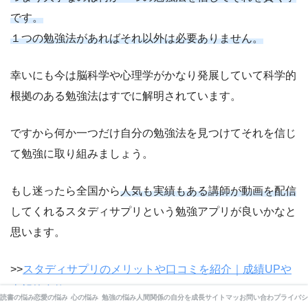
です。
１つの勉強法があればそれ以外は必要ありません。
幸いにも今は脳科学や心理学がかなり発展していて科学的
根拠のある勉強法はすでに解明されています。
ですから何か一つだけ自分の勉強法を見つけてそれを信じ
て勉強に取り組みましょう。
もし迷ったら全国から
人気も実績もある講師が動画を配信
してくれるスタディサプリという勉強アプリが良いかなと
思います。
>>
スタディサプリのメリットや口コミを紹介｜成績UPや
志望校合格へ
読書の悩み
恋愛の悩み
心の悩み
勉強の悩み
人間関係の悩み
自分を成長させる心理学
サイトマップ
お問い合わせ
プライバシ