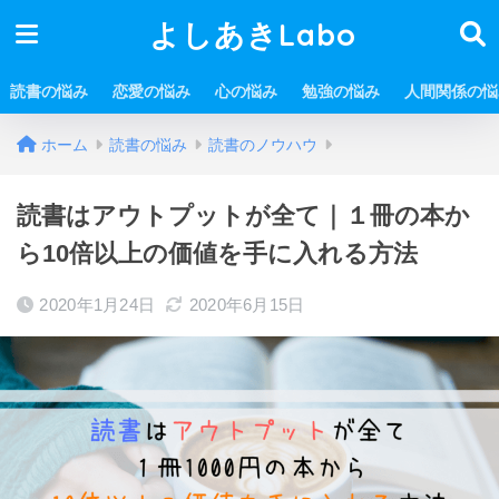
よしあきLabo
読書の悩み
恋愛の悩み
心の悩み
勉強の悩み
人間関係の悩
ホーム
読書の悩み
読書のノウハウ
読書はアウトプットが全て｜１冊の本か
ら10倍以上の価値を手に入れる方法
2020年1月24日
2020年6月15日