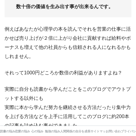
数十倍の価値を生み出す事が出来るんです。
例えばあなたが心理学の本を読んでそれを営業の仕事に活
かせば売り上げが２倍に上がり会社に貢献すれば給料やボ
ーナスも増えて他の社員からも信頼される人になれるかも
しれません。
それって1000円どころか数倍の利益がありますよね？
実際に自分も読書から学んだことをこのブログでアウトプ
ットする以外にも
実際に本から学んだ努力を継続させる方法だったり集中力
を上げる方法などを上手に活用してこのブログに約200本
の記事を詰め込む事ができました。
読書の悩み
恋愛の悩み
心の悩み
勉強の悩み
人間関係の悩み
自分を成長させる心理学
サイトマップ
お問い合わせ
プライバシ