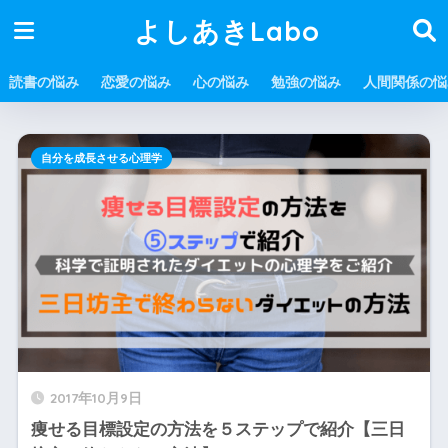
よしあきLabo
読書の悩み
恋愛の悩み
心の悩み
勉強の悩み
人間関係の悩
自分を成長させる心理学
2017年10月9日
痩せる目標設定の方法を５ステップで紹介【三日