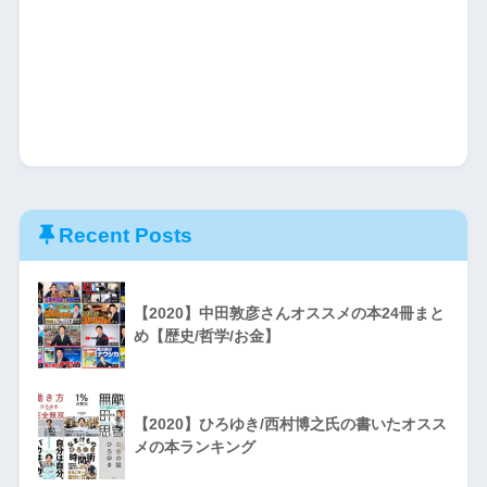
Recent Posts
【2020】中田敦彦さんオススメの本24冊まと
め【歴史/哲学/お金】
【2020】ひろゆき/西村博之氏の書いたオスス
メの本ランキング