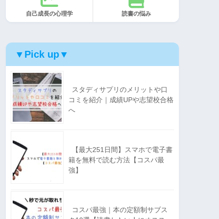
自己成長の心理学
読書の悩み
▼Pick up▼
スタディサプリのメリットや口
コミを紹介｜成績UPや志望校合格
へ
【最大251日間】スマホで電子書
籍を無料で読む方法【コスパ最
強】
コスパ最強｜本の定額制サブス