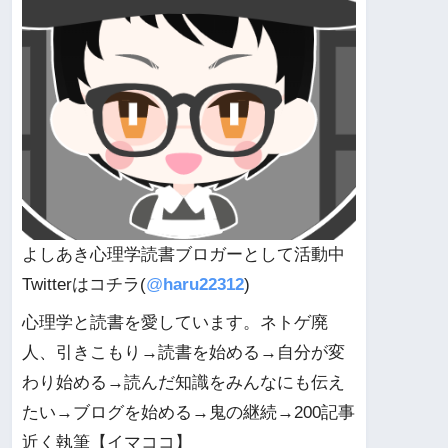
よしあき心理学読書ブロガーとして活動中
Twitterはコチラ(
@
haru22312
)
心理学と読書を愛しています。ネトゲ廃
人、引きこもり→読書を始める→自分が変
わり始める→読んだ知識をみんなにも伝え
たい→ブログを始める→鬼の継続→200記事
近く執筆【イマココ】